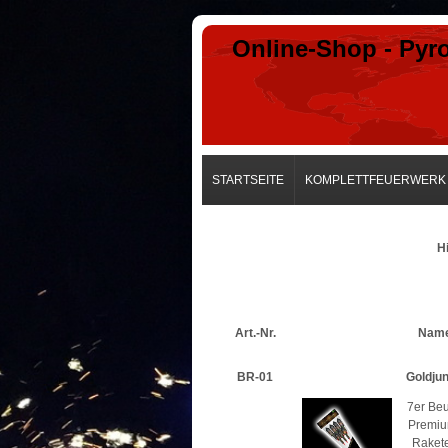
Online-Shop - Pyr
STARTSEITE
KOMPLETTFEUERWERK
Hi
Art.-Nr.
Nam
BR-01
Goldju
7er Beu
Premiu
Raket