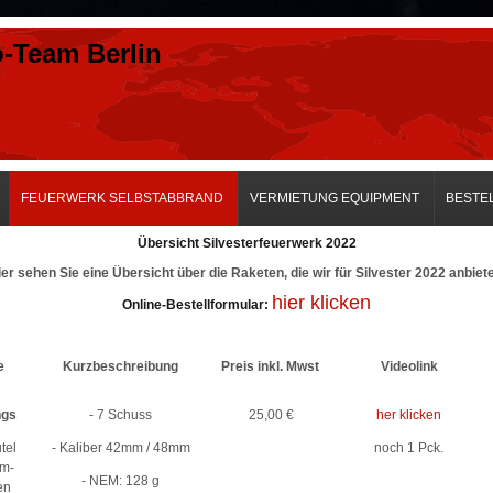
o-Team Berlin
FEUERWERK SELBSTABBRAND
VERMIETUNG EQUIPMENT
BESTE
Übersicht Silvesterfeuerwerk 2022
er sehen Sie eine Übersicht über die Raketen, die wir für Silvester 2022 anbiet
hier klicken
Online-Bestellformular:
e
Kurzbeschreibung
Preis inkl. Mwst
Videolink
ngs
- 7 Schuss
25,00 €
her klicken
tel
- Kaliber 42mm / 48mm
noch 1 Pck.
m-
- NEM: 128 g
en