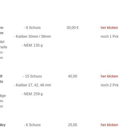
n-
- 9 Schuss
30,00 €
her klicken
en
- Kaliber 30mm / 38mm
noch 1 Pck
tel
- NEM: 135 g
nelle
n-
en
Of
- 15 Schuss
40,00
her klicken
ts
- Kaliber 27, 42, 48 mm
noch 2 Pck
- NEM: 259 g
tige
m-
en
ley
- 6 Schuss
25,00
her klicken