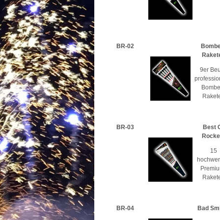
BR-02
Bombe
Raket
9er Beu
professio
Bombe
Raket
BR-03
Best 
Rocke
15
hochwer
Premiu
Raket
BR-04
Bad Smi